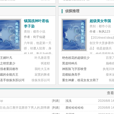
的职业身
都下不了了而她也渐渐爱上了
群417723151】
 5、1
这种每日穴湿腿软的感
侦探推理
文，请按
觉.......?作者其他小说直通
车，点击书名即达已完结：
镇国战神叶君临
超级美女帝国
《隔壁机长大叔是饿狼?高H
李子染
类别：都市小说
1V1》外表斯文的衣冠禽兽大
类别：都市小说
作者：秋风123
叔X表面乖巧内心淫荡的少
作者：剑子仙迹
【2014next idea
女? ? ? ? ? ? ??《匪奸? 高H
六年前，他是第一天
创文学大赏参赛作
1V1 SC》变态腹黑的帅气匪
骄，却遭人陷害，身
品】 他是超级兵
贼X软萌易推倒的小美人? ? ?
残入狱，妻子为他受
王，他也是暗影杀
? ? ? ?《病娇影帝太撩人? 高
王婿叶凡
叶凡唐若雪
绝色校花的超级狂少
百里
苦。六年后，他是第
手！ 会医术，专
H 1V1 SC》软萌小助理X病娇
之绝世废少
弼老耶
黑道特种兵
巅峰
一战神，权财双绝，
胸部发育不良……
大影帝《师兄们各个如狼似
强者重回都市
我吃大玉米
神医陈飞宇苏映雪
执笔问
武道巅峰。他牵起她
会催眠，调教各路
虎?高H?高辣 NP》器大活好
裁的全能兵王
寂寞的舞者
花都贴身高手
柴米
的手，君临天下……
色美女…… 踩纨
体力旺盛的师兄们X骚浪水多
圣手徐振东苏以珂
徐振东苏以珂
重生神豪，校花女友太萌了
拓
1:
绔，灭黑帮，只为
的颜控美少女连载中：《巫山
造属于自己的美女
云雨》? ? ? ? ? ? ? ?《勾引
国！ 建了个群： 
查看
合租校草室友》? ? ? ? ? ? ?
】 欢迎大家进来
?《夏璇番外》作者微博：你
pp
[
列表
]
浅浅
2026/8/8 1
天，秋风在这里等
喜欢吃糖醋肉吗小说交流群：
你…… ...... 本书
的主动,自己掰开花唇吞下男人的,阴蒂磨
[
列表
]
鹿哈哈哈哈哈
2026/8/8 1
894243416（需订购过作者
丰富！内容精彩 