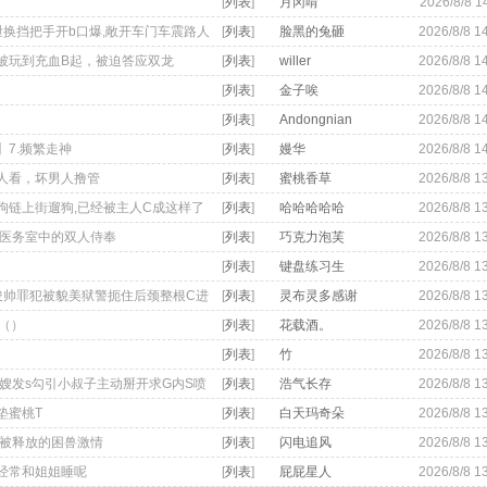
[
列表
]
月冈啃
2026/8/8 1
小说）
欢超级美女帝国的
泄换挡把手开b口爆,敞开车门车震路人
[
列表
]
脸黑的兔砸
2026/8/8 1
友 请收藏下本页
被玩到充血B起，被迫答应双龙
[
列表
]
willer
2026/8/8 1
！您的支持是我们
展的动力
[
列表
]
金子唉
2026/8/8 1
[
列表
]
Andongnian
2026/8/8 1
】7.频繁走神
[
列表
]
嫚华
2026/8/8 1
人看，坏男人撸管
[
列表
]
蜜桃香草
2026/8/8 1
狗链上街遛狗,已经被主人C成这样了
[
列表
]
哈哈哈哈哈
2026/8/8 1
 医务室中的双人侍奉
[
列表
]
巧克力泡芙
2026/8/8 1
[
列表
]
键盘练习生
2026/8/8 1
俊帅罪犯被貌美狱警扼住后颈整根C进
[
列表
]
灵布灵多感谢
2026/8/8 1
投票感谢订
转（）
[
列表
]
花载酒。
2026/8/8 1
阅??
[
列表
]
竹
2026/8/8 1
嫂嫂发s勾引小叔子主动掰开求G内S喷
[
列表
]
浩气长存
2026/8/8 1
垫蜜桃T
[
列表
]
白天玛奇朵
2026/8/8 1
 被释放的困兽激情
[
列表
]
闪电追风
2026/8/8 1
经常和姐姐睡呢
[
列表
]
屁屁星人
2026/8/8 1