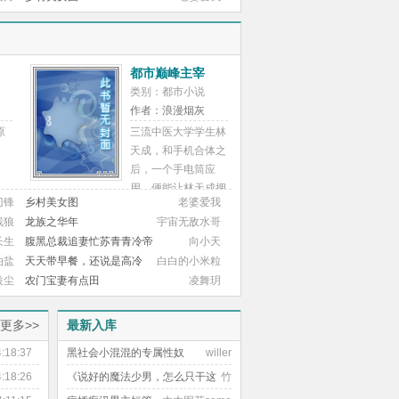
鱼徒弟?
捆绑 折磨 驯服 道具故事十关
键词：买卖抵债、强奸、鞭
打、虐待、囚禁、重口、断
腿、强制怀孕、第一人称故事
都市巅峰主宰
十一关键词：1V3 床上霸道
类别：都市小说
床下宠溺 主奴调教 喝尿 乖巧
作者：浪漫烟灰
女主 道具 重口故事十二关键
原
三流中医大学学生林
词：包养 暴力 道具 重口 折磨
天成，和手机合体之
BE?故事十三关键词：明星
后，一个手电筒应
梗 强娶豪夺 凌辱 重口 囚禁
用，便能让林天成拥
强制孕故事十四关键词：强取
刀锋
乡村美女图
老婆爱我
治
有夜视透视能力。美
豪夺 校园 强制爱 追妻火葬场
残狼
龙族之华年
宇宙无敌水哥
图秀秀，360杀毒等
拽狠男主清冷女主 口味轻 略
长生
腹黑总裁追妻忙苏青青冷帝
向小天
绝
等应用，又能带给他
清水故事十五关键词：养父女
油盐
天天带早餐，还说是高冷
白白的小米粒
怎样的惊喜？
囚禁 窒息 颜射 录像 sp 逃跑
校花？
跋尘
农门宝妻有点田
凌舞玥
打
折磨?故事十六关键词：先虐
帝
后甜 HE 3p 父子母 囚禁 射尿
【
更多>>
最新入库
强娶豪夺 双龙入洞故事十七
聊
关键词：温柔变态 女主两面
4:18:37
黑社会小混混的专属性奴
willer
派 囚禁 杀人 强娶豪夺 年龄差
剧情
4:18:26
《说好的魔法少男，怎么只干这
竹
HE 甜甜甜故事十八关键词：
喜