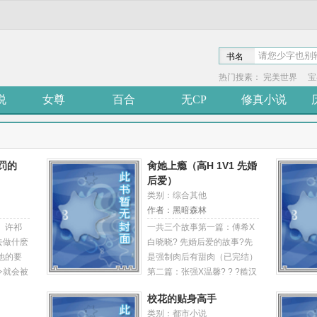
书名
热门搜素：
完美世界
宝
说
女尊
百合
无CP
修真小说
罚的
肏她上瘾（高H 1V1 先婚
后爱）
类别：综合其他
作者：黑暗森林
 许祁
一共三个故事第一篇：傅希X
去做什麽
白晓晓? 先婚后爱的故事?先
他的要
是强制肉后有甜肉（已完结）
令就会被
第二篇：张强X温馨? ? ?糙汉
表现好听
强睡白富美的故事?几乎都是
校花的贴身高手
自己身子
强制肉?各种刺激的play都有
类别：都市小说
一夜。
（已完结）第三篇：霍骁X温