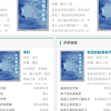
作者：鱼人二代
自己操他
宁? ? 骄纵大小姐和双重人格
偷情/出
传奇杀手回归都市，奉旨保护
灌肠、抽
的高富帅的故事温宁被被副人
调教/洗
校花！ 我是校花的贴身高
棒应该都
格强暴，找主人格讨回公道，
布…… 苏
手，你们最好离我远一点，不
实非
一来二去爱上了主人格 （正
详，所以
然大小姐又要吃醋了！ 【鱼
只是因为
在连载中）过了一年无性婚姻
。 寄
宝宝书友1群333702438（已
用特
的白晓晓，在初恋回国后，果
格怯懦，
满），鱼宝宝书友2群
】 【开
断选择离婚。离婚协议递到傅
精调教，
417723151】
有两对
希手中后，一年没有越过界，
武侠修真
给一家人
较
甚至连手都没和她牵过的傅
启了淫荡
文，先
希，突然失控的将她压在床
林轩
校花的贴身高
感谢阅
上，结结实实的狠肏了一顿她
类别：玄幻
类别：都市小说
，不定时
从没想过，生活中木讷无趣，
作者：唐玉
作者：鱼人二代
1、尺度
一本正经的傅希，在床上像是
少年林轩，灵脉被
传奇杀手回归都市
本都是被
变了个人一般器大活好花样百
封，遭人欺辱。偶得
奉旨保护校花！ 
重的pua
出不说，在床上更是骚话连
神秘小剑，开灵脉，
是校花的贴身高手
h，无脑
篇，听的她脸红心跳自那以
得神功，悟无上剑
你们最好离我远一
情节，但
天娇
纯情犀利哥
后，傅希似乎是肏她上瘾，下
超级美女帝国
秋风1
道，演化攻伐圣术！
点，不然大小姐又
张的性描
班后什么都不顾，西装一脱，
池
秦尘
捡个校花做老婆
一剑星辰灭，一剑鬼
吃醋了！ 【鱼宝
能接受
先把她肏爽了再说。离婚两字
丹尊
狐言
超级人生陈平江婉全文
会抽烟的于
神惊！一剑在手，一
书友1群
免费阅读
，肉便器
更是提不得，提一次被爆肏一
武神楚枫
善良的蜜蜂
重生之绝世废少
弼
世狂神！
333702438（已
，任何辱
次，保准是被肏的第二天连床
狂妃太凶猛
鱼格格
绝色总裁的贴身护卫
花幽
满），鱼宝宝书友