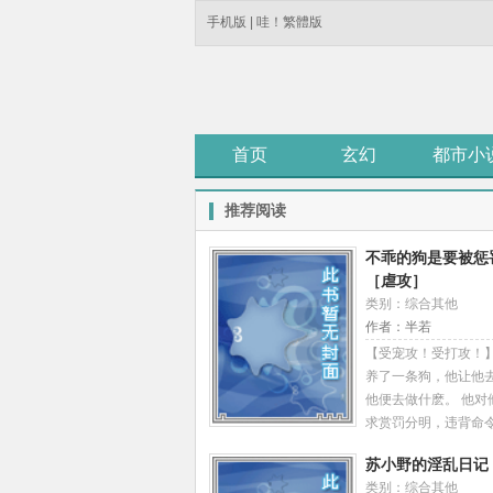
手机版
|
哇！繁體版
首页
玄幻
都市小
推荐阅读
不乖的狗是要被惩
［虐攻］
类别：综合其他
作者：半若
【受宠攻！受打攻！】
养了一条狗，他让他
他便去做什麽。 他对
求赏罚分明，违背命
狠抽烂屁股、穴眼；
苏小野的淫乱日记
话，那麽许祁便会以
类别：综合其他
做为奖励，与他欢愉