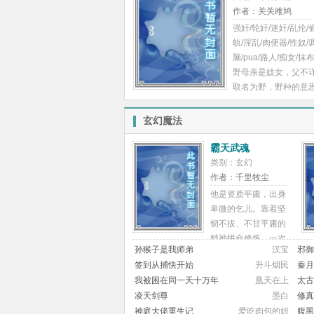
作者：关关雎鸠
【避雷：受对攻除了
强奸/轮奸/迷奸/乱伦/
之外基本什麽都玩！
轨/淫乱/肉便器/性奴/
穴都有、跳蛋、按摩
脑/pua/路人/痴女/抹
会有！】 【然後受其
野母亲是妓女，父不
常、非常喜欢攻的！
取名为野，野种的意思
怕攻知道後便开始“滥
养在舅舅家的苏野性
权”所以才一直不说！
从小被表哥和竹马喂
篇即两情相悦！】 【
玄幻魔法
养成痴女贱狗的性格
副cp，他们在外传比
和同学玩弄，从此开
多！！】 目前在修正
霸天武魂
的母狗挨操生涯。 【
更if线呀
类别：玄幻
读，平行世界篇免费
作者：千里牧尘
更新中】 看文必读: 
他是资质平庸，出身
非常非常非常大，基
卑微的乞儿。靠着坚
迫或洗脑doi，特别严
韧不拔、不甘平庸的
凌辱情节； 2、通篇
精神拼命修炼。一次
肉，大部分都是路人
孙猴子是我师弟
汉宝
邪御
偶然的机会，他觉醒
女主有爽感体验，夸
签到从捕快开始
升斗烟民
秦月
了这个世界上早就灭
写等； 3、适读人群:
我被困在同一天十万年
凰天在上
太古
绝的太古武魂，从此
NTR，SM，男频h文
凌天剑尊
墨白
修真
一发不可收拾，犹如
文学； 4、背景架空
神庭大佬重生记
爱吃肉包的妞
腹黑
彗星般崛起，踏上了