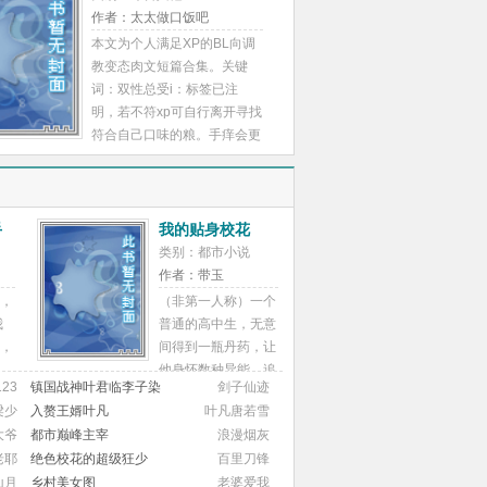
作者：太太做口饭吧
算，如果单笔看，每个故事价
本文为个人满足XP的BL向调
格也只有几毛钱，谢绝盗文。
教变态肉文短篇合集。关键
——故事一关键词：病娇 重
词：双性总受i：标签已注
口 断腿 强娶豪夺 囚禁 暴力
明，若不符xp可自行离开寻找
第一人称。故事二关键词：病
符合自己口味的粮。手痒会更
娇 偏执 强娶豪夺 甜文 囚禁
新写一点符合xp的粮，前面篇
正义男主 冷艳女主故事三关
章的话有空再补，有想看前文
键词：青梅竹马 蓄谋已久 扮
指路引力圈，UID:?
猪吃虎 重口 鞭打 断腿 监禁故
xpbtdzml。以后手痒的bl小短
事四关键词：强娶豪夺 sc 男
手
我的贴身校花
篇大概会丢这里。本文主题以
主涉黑 断脚 重口 囚禁 强制高
类别：都市小说
虐阴蒂为主旨的合集向，会有
潮故事五关键词：民国 军阀
作者：带玉
多个世界观下的文。 会含有
与世家小姐 囚禁 强娶豪夺 强
，
（非第一人称）一个
大量作者本人喜欢的xp：针刺
制怀孕 he 第一人称故事六关
我
普通的高中生，无意
阴蒂，抽逼虐逼，姜罚，公开
键词：重口 鞭打 射尿 舔脚 强
，
间得到一瓶丹药，让
训诫，手枪塞逼，阴蒂悬挂砝
迫 威胁 打脸故事七关键词：
他身怀数种异能。追
码，剑尖扎阴蒂，阴蒂注射，
23
镇国战神叶君临李子染
网调 女主骚浪贱 反差婊 肉便
剑子仙迹
要
校花，被校花追。清
把阴蒂当小提琴拉，不平等世
器 轮奸 射尿 公共母狗故事八
梁少
入赘王婿叶凡
叶凡唐若雪
宝
纯校花，傲娇校花，
界观，钢笔扎阴蒂，娇娇婊子
关键词：小妈文 强娶豪夺 3p
大爷
都市巅峰主宰
浪漫烟灰
野辣校花，都来贴
美人0等（包含但不仅限于）
be 断腿 黑暗结局故事九关键
老耶
绝色校花的超级狂少
百里刀锋
身。此外，还有靓丽
求仙篇（1v1）：卷王师尊x咸
词：强娶豪夺 囚禁 绑架 sm
山月
乡村美女图
老婆爱我
2
性感的美女