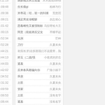
种事》
4:11:15
病娇痴汉男主短篇
木木囡花sama
师生 重口 折磨 惩罚调教 舔脚
朋
射尿 道具 囚禁故事十九关键
4:09:48
生长痛gl
柏林与行
吧
词：囚禁 体内射尿 断腿 皮带
4:09:38
并蒂花：结，依一的纠缠
荒悠照
发
鞭打 吸奶 娇软可口女主 高官
4:08:21
满足男友绿帽癖
勿忘初心
斯文败类男主 ?*涉政虚构故
4:01:42
恶毒雌性又被强制标
乌拉呀哈大王
事二十关键词：强奸拍照 性
暴力折磨 重口 囚禁怀孕 逼婚
记了(兽世NP)
4:00:15
阿意（前姐弟后父女
早睡早起
第一人称故事二十一关键词：
3:52:34
虫洞
芒种
兄妹 下药 产乳 体内射尿 折磨
3:52:28
刀行
久夏未央
断腿 重口 囚禁故事二十二关
键词: 继父 虐待家暴 鞭打 强
3:44:21
欧阳长牙(在拆那我们不说爱男，我
奸 囚禁铁链 重口 怀孕故事二
们说女主控，我们不说虐女，我们
3:44:13
烬玉（二战/强
小老虎的邪念
十三关键词：古言 暴君 逃跑
说阴间女嬷，我们不说双倍爱屌，
制/1v1）
3:44:03
遮羞
久夏未央
折磨 重口 强制怀孕 背景架空
我们说舍不得女主受苦拼命成为腐
3:42:02
后来春风都偏向你
广陵小娘子
故事二十四关键词：伪骨科
NP轮奸 折磨调教 重口 犬奴
蟑螂)
（H、暧昧到婚后、年上、小叔、
3:34:52
乖戾
久夏未央
误会真相故事二十五关键词：
小鱼骨瓷（1v2/双子/校园/微强制、
甜文）
3:31:32
土匪
久夏未央
3P 凌辱男主 重口 正太女装癖
微sp）
3:09:59
管家
久夏未央
白切黑 洗脑服从?故事二十六
关键词：强取豪夺 校园文 卖
3:06:53
土匪
没有名字
身梗 强制爱 疯批男主温柔女
3:06:44
遮羞
没有名字
主 略清水故事二十七关键