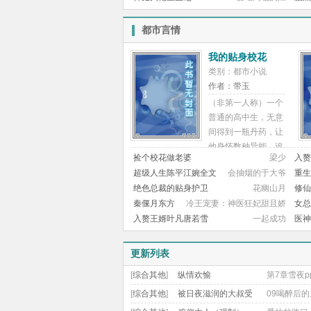
女情节或文中男主们
霸绝天下的修炼之
份等都不上升三次元；
路。从人尽可欺的乞
都市言情
－3章一个梗，被窝
讨者开始，他步步生
口味避雷食用。
辉，步入这个宗门林
我的贴身校花
立、天才无数、万族
类别：都市小说
争雄、人类英雄豪杰
作者：带玉
不断涌现、浩...
（非第一人称）一个
普通的高中生，无意
间得到一瓶丹药，让
他身怀数种异能。追
捡个校花做老婆
梁少
入赘
校花，被校花追。清
超级人生陈平江婉全文
会抽烟的于大爷
重生
纯校花，傲娇校花，
免费阅读
绝色总裁的贴身护卫
花幽山月
修仙
野辣校花，都来贴
秦偃月东方
冷王宠妻：神医狂妃甜且娇
女总
身。此外，还有靓丽
璃小说免费阅读
入赘王婿叶凡唐若雪
一起成功
医神
性感的美女
更新列表
[
综合其他
]
纵情欢愉
第7章雪夜p
[
综合其他
]
被日夜滋润的大叔受
09喝醉后