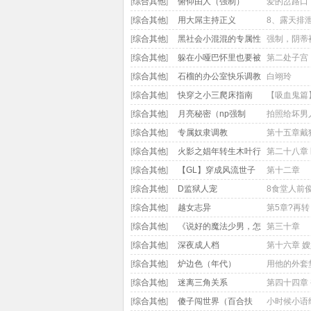
大
[
综合其他
]
俯仰由人（强制）
爱的岔路口
[
综合其他
]
用大屌主持正义
8、露天排
加入4P双龙
[
综合其他
]
黑社会小混混的专属性
强制，阴蒂
奴
[
综合其他
]
躲在小哑巴怀里也要被
第二处子宫
爆炒(gl 百合)
[
综合其他
]
石榴的办公室快乐调教
白翊玲
(高H，调教)
[
综合其他
]
快穿之小三爬床指南
【吸血鬼篇
[
综合其他
]
月亮秘密（np强制
拍照给坏男
爱）
[
综合其他
]
专属奴隶调教
第十五章戴
谁还会要我
[
综合其他
]
火影之娼年转生木叶行
第二十八章
[
综合其他
]
【GL】穿成风流世子
第十二章
後，女主夜夜逼我营业
[
综合其他
]
D监狱人宠
8食堂人前
去
[
综合其他
]
越女志异
第5章?再
[
综合其他
]
《说好的魔法少男，怎
第三十章
么只干这种事》
[
综合其他
]
深夜成人档
第十六章 
R
[
综合其他
]
炉边色（年代）
用他的外套
[
综合其他
]
迷离三角关系
第四十四章
[
综合其他
]
傻子闯世界（百合扶
小时候小语