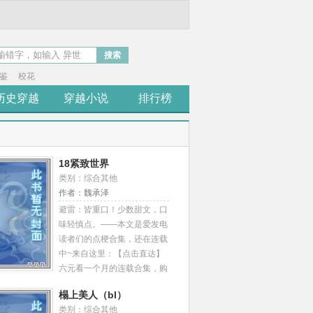
搜索
鉴
校花
历史穿越
穿越小说
排行榜
18紧致世界
类别：综合其他
作者：魏承泽
避雷：皆重口！少数甜文，口
味轻慎点。——本文是爱发电
读者们的点梗合集，还在连载
中~来自这里：【点击直达】
六元看一个月的连载合集，购
买即可加入点梗！每章字数
榻上美人（bl）
6000+，单笔定价50po币/千
类别：综合其他
字，爱发电上购买会比较划